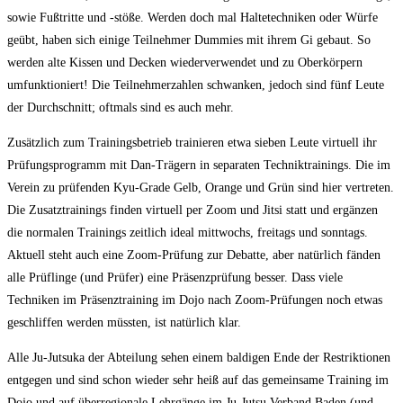
sowie Fußtritte und -stöße. Werden doch mal Haltetechniken oder Würfe
geübt, haben sich einige Teilnehmer Dummies mit ihrem Gi gebaut. So
werden alte Kissen und Decken wiederverwendet und zu Oberkörpern
umfunktioniert! Die Teilnehmerzahlen schwanken, jedoch sind fünf Leute
der Durchschnitt; oftmals sind es auch mehr.
Zusätzlich zum Trainingsbetrieb trainieren etwa sieben Leute virtuell ihr
Prüfungsprogramm mit Dan-Trägern in separaten Techniktrainings. Die im
Verein zu prüfenden Kyu-Grade Gelb, Orange und Grün sind hier vertreten.
Die Zusatztrainings finden virtuell per Zoom und Jitsi statt und ergänzen
die normalen Trainings zeitlich ideal mittwochs, freitags und sonntags.
Aktuell steht auch eine Zoom-Prüfung zur Debatte, aber natürlich fänden
alle Prüflinge (und Prüfer) eine Präsenzprüfung besser. Dass viele
Techniken im Präsenztraining im Dojo nach Zoom-Prüfungen noch etwas
geschliffen werden müssten, ist natürlich klar.
Alle Ju-Jutsuka der Abteilung sehen einem baldigen Ende der Restriktionen
entgegen und sind schon wieder sehr heiß auf das gemeinsame Training im
Dojo und auf überregionale Lehrgänge im Ju-Jutsu Verband Baden (und