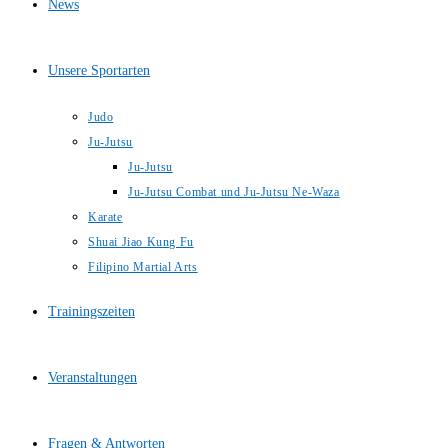
News
Unsere Sportarten
Judo
Ju-Jutsu
Ju-Jutsu
Ju-Jutsu Combat und Ju-Jutsu Ne-Waza
Karate
Shuai Jiao Kung Fu
Filipino Martial Arts
Trainingszeiten
Veranstaltungen
Fragen & Antworten