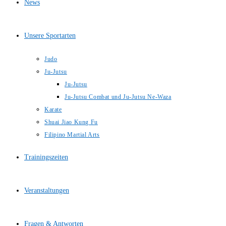
News
Unsere Sportarten
Judo
Ju-Jutsu
Ju-Jutsu
Ju-Jutsu Combat und Ju-Jutsu Ne-Waza
Karate
Shuai Jiao Kung Fu
Filipino Martial Arts
Trainingszeiten
Veranstaltungen
Fragen & Antworten