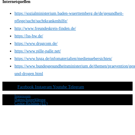
Internetquellen
https://sozialministerium.baden-wuerttemberg.de/de/gesundheit-
pflege/sucht/suchtkrankenhilfe/
http://www.freundeskreis-finden.de/
https://lss-bw.de/
https://www.drugcom.de/
https://www.pille-palle.net/
https://www.bzga.de/infomaterialien/medienuebersichten/
https://www.bundesgesundheitsministerium.de/themen/praevention/ges
und-drogen.html
Facebook
Instagram
Youtube
Telegram
Impressum
Datenschutzerklärung
Cookie-Richtlinie (EU)