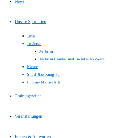
News
Unsere Sportarten
Judo
Ju-Jutsu
Ju-Jutsu
Ju-Jutsu Combat und Ju-Jutsu Ne-Waza
Karate
Shuai Jiao Kung Fu
Filipino Martial Arts
Trainingszeiten
Veranstaltungen
Fragen & Antworten