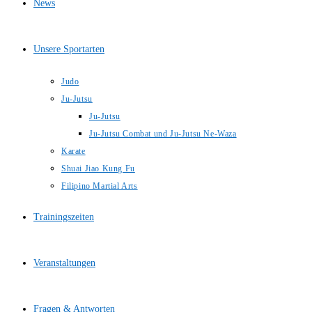
News
Unsere Sportarten
Judo
Ju-Jutsu
Ju-Jutsu
Ju-Jutsu Combat und Ju-Jutsu Ne-Waza
Karate
Shuai Jiao Kung Fu
Filipino Martial Arts
Trainingszeiten
Veranstaltungen
Fragen & Antworten