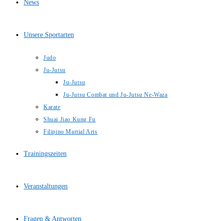
News
Unsere Sportarten
Judo
Ju-Jutsu
Ju-Jutsu
Ju-Jutsu Combat und Ju-Jutsu Ne-Waza
Karate
Shuai Jiao Kung Fu
Filipino Martial Arts
Trainingszeiten
Veranstaltungen
Fragen & Antworten