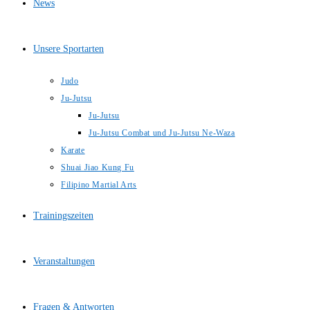
News
Unsere Sportarten
Judo
Ju-Jutsu
Ju-Jutsu
Ju-Jutsu Combat und Ju-Jutsu Ne-Waza
Karate
Shuai Jiao Kung Fu
Filipino Martial Arts
Trainingszeiten
Veranstaltungen
Fragen & Antworten