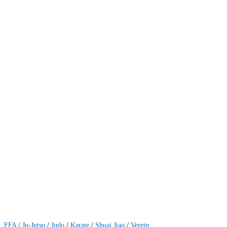
FFA
/
Ju-Jutsu
/
Judo
/
Karate
/
Shuai Jiao
/
Verein