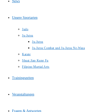
News
Unsere Sportarten
Judo
Ju-Jutsu
Ju-Jutsu
Ju-Jutsu Combat und Ju-Jutsu Ne-Waza
Karate
Shuai Jiao Kung Fu
Filipino Martial Arts
Trainingszeiten
Veranstaltungen
Fragen & Antworten