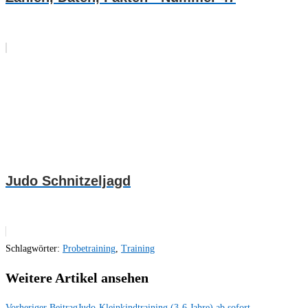
Judo Schnitzeljagd
Schlagwörter
:
Probetraining
,
Training
Weitere Artikel ansehen
Vorheriger Beitrag
Judo-Kleinkindtraining (3-6 Jahre) ab sofort