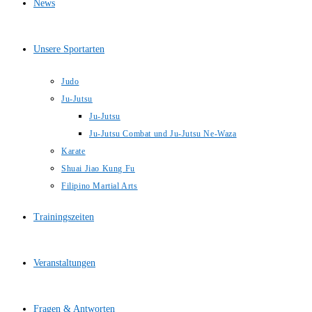
News
Unsere Sportarten
Judo
Ju-Jutsu
Ju-Jutsu
Ju-Jutsu Combat und Ju-Jutsu Ne-Waza
Karate
Shuai Jiao Kung Fu
Filipino Martial Arts
Trainingszeiten
Veranstaltungen
Fragen & Antworten