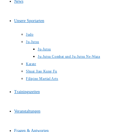
News
Unsere Sportarten
Judo
Ju-Jutsu
Ju-Jutsu
Ju-Jutsu Combat und Ju-Jutsu Ne-Waza
Karate
Shuai Jiao Kung Fu
Filipino Martial Arts
Trainingszeiten
Veranstaltungen
Fragen & Antworten